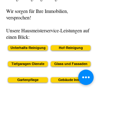
Wir sorgen für Ihre Immobilien,
versprochen!
Unsere Hausmeisterservice-Leistungen auf
einen Blick:
Unterhalts-Reinigung
Hof-Reinigung
Tiefgaragen-Dienste
Glass und Fassaden
Gartenpflege
Gebäude Innen
Gebäude Aussen
EDV-Reinigung
Aufzug-Reinigung
Dachrinnen-Reinigung
Grundstücks-Reinigung
Graffiti-Entfernung