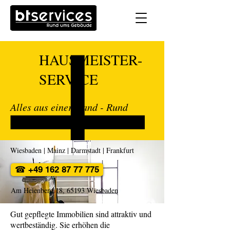
HAUSMEISTER-
SERVICE
Alles aus einer Hand - Rund
ums Gebäude.
Wiesbaden | Mainz | Darmstadt | Frankfurt
☎ +49 162 87 77 775
Am Heienberg 18, 65193 Wiesbaden
Gut gepflegte Immobilien sind attraktiv und
wertbeständig. Sie erhöhen die