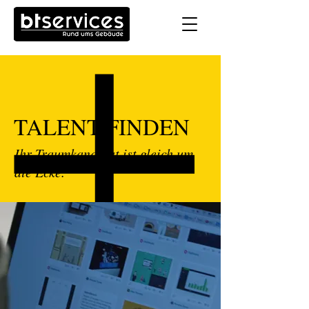
TALENT FINDEN
Ihr Traumkandidat ist gleich um
die Ecke.