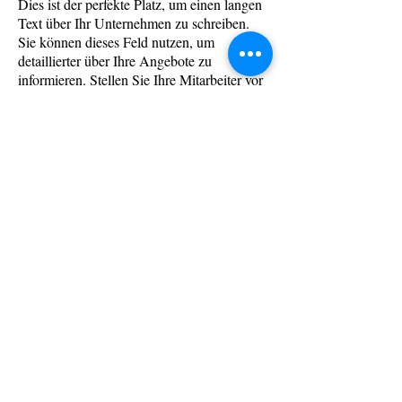
Dies ist der perfekte Platz, um einen langen
Text über Ihr Unternehmen zu schreiben.
Sie können dieses Feld nutzen, um
detaillierter über Ihre Angebote zu
informieren. Stellen Sie Ihre Mitarbeiter vor
und schreiben Sie, welche Dienstleistungen
Sie anbieten. Erzählen Sie Ihren Besuchern,
wie Sie auf die Idee für Ihr Unternehmen
gekommen sind und was Sie von der
Konkurrenz unterscheidet.
Wir warten auf Sie!
Rufen Sie uns noch
heute an. Wir finden die
Richtigen.
KONTAKT
Impressum
Datenschutz